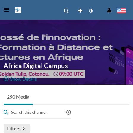
Africa Digital Campus
Show Details
Public, Open
290 Media
290
Media
2
Members
Managers
Filters