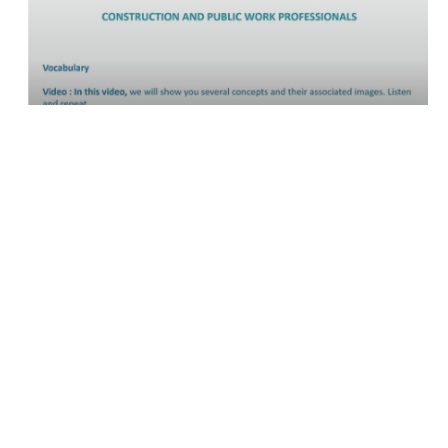
01:47
Construction and public work
professionnals…
03:23
Présentation du cours de Canevas…